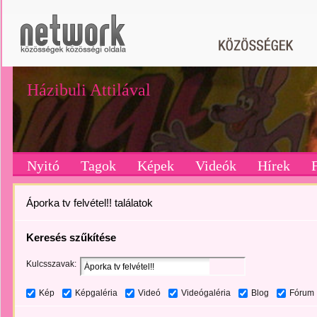
Házibuli Attilával
Nyitó
Tagok
Képek
Videók
Hírek
Áporka tv felvétel!! találatok
Keresés szűkítése
Kulcsszavak:
Kép
Képgaléria
Videó
Videógaléria
Blog
Fórum