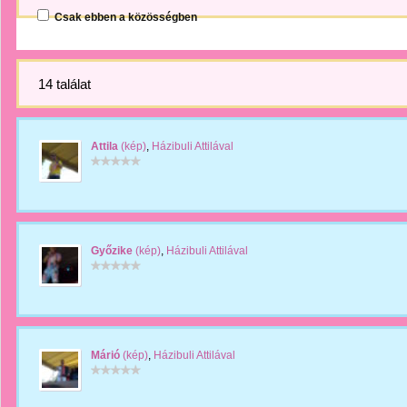
Csak ebben a közösségben
14 találat
Attila
(kép)
,
Házibuli Attilával
Győzike
(kép)
,
Házibuli Attilával
Márió
(kép)
,
Házibuli Attilával