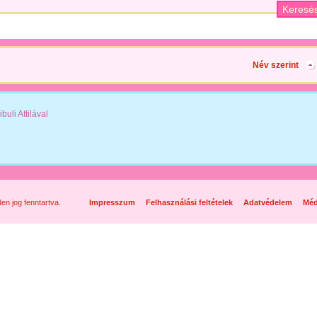
Név szerint
buli Attilával
n jog fenntartva.
Impresszum
Felhasználási feltételek
Adatvédelem
Méd