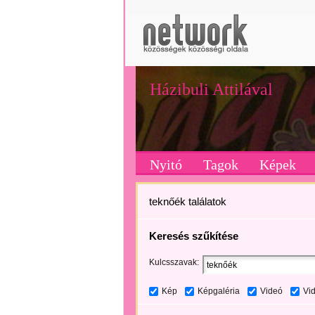
Házibuli Attilával
Nyitó
Tagok
Képek
teknőék találatok
Keresés szűkítése
Kulcsszavak:
Kép
Képgaléria
Videó
Vi