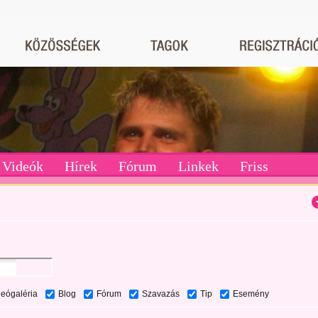
Videók
Hírek
Fórum
Linkek
Friss
deógaléria
Blog
Fórum
Szavazás
Tip
Esemény