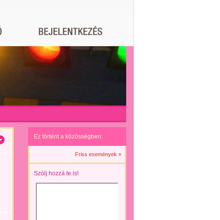
Ez történt a közösségben:
Friss események »
Szólj hozzá te is!