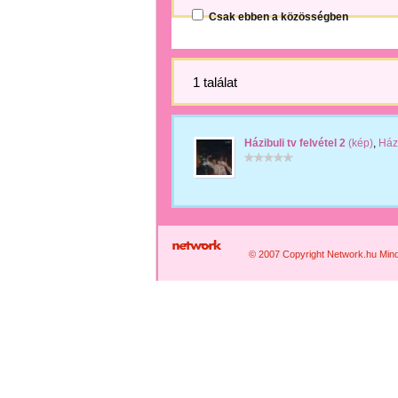
Csak ebben a közösségben
1 találat
Házibuli tv felvétel 2
(kép)
,
Házi
© 2007 Copyright Network.hu Minde