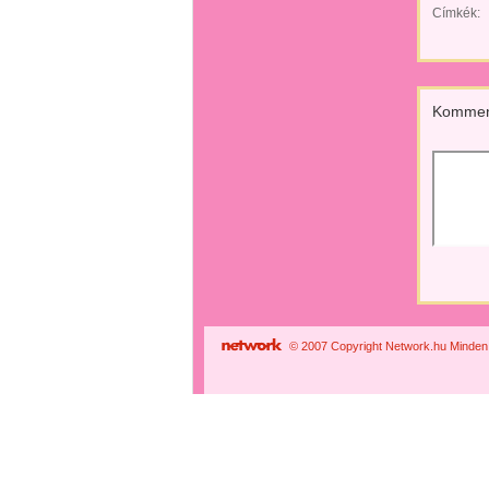
Címkék:
Kommen
© 2007 Copyright Network.hu Minden j