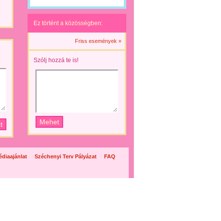
Ez történt a közösségben:
Friss események »
Szólj hozzá te is!
diaajánlat
Széchenyi Terv Pályázat
FAQ