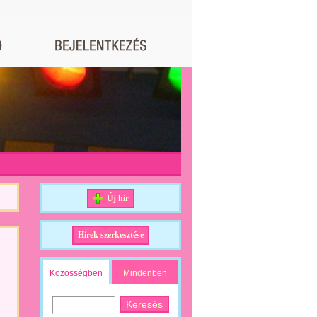
Új hír
Hírek szerkesztése
Közösségben
Mindenben