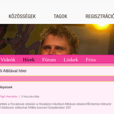
Videók
Hírek
Fórum
Linkek
Friss
i Attilával hírei
llépések
Rigó Henrietta
|
0 hozzászólás
itek a Fecabouk oldalán a Hivatalos Házibuli Attilával oldalon!!Érdemes töbször
t többször változhat !!Attila koncert Szeptember 20!!