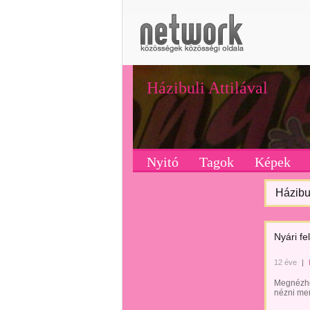
Házibuli Attilával
Nyitó
Tagok
Képek
Házibul
Nyári fe
12 éve
|
Megnézhet
nézni mer