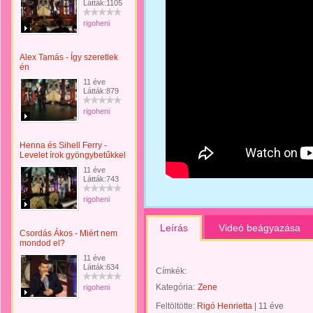
Látták:1105
rigoheni
Alex Tamás - Így szeretlek
én
11 éve
Látták:879
rigoheni
Henna és Sihell Ferry -
Levelet írok gyöngybetűkkel
11 éve
Látták:743
rigoheni
Leírás
Videó beágyazása
Csordás Ákos - Miért nem
mondod el?
11 éve
Látták:634
Címkék:
Kategória:
Zene
rigoheni
Feltöltötte:
Rigó Henrietta
|
11 éve