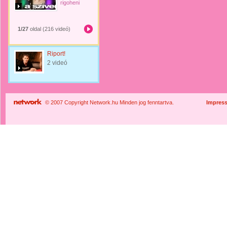
rigoheni
1/27
oldal (216 videó)
Riport!
2 videó
© 2007 Copyright Network.hu Minden jog fenntartva.
Impres