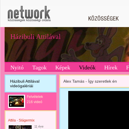
Házibuli Attilával
Nyitó
Tagok
Képek
Videók
Hírek
Házibuli Attilával
Alex Tamás - Így szeretlek én
videógalériái
Felvételek
216 videó
Attila - Slágermix
11 éve