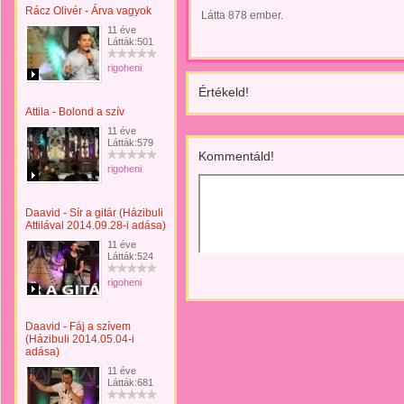
Rácz Olivér - Árva vagyok
Látta 878 ember.
11 éve
Látták:501
rigoheni
Értékeld!
Attila - Bolond a szív
11 éve
Látták:579
Kommentáld!
rigoheni
Daavid - Sír a gitár (Házibuli
Attilával 2014.09.28-i adása)
11 éve
Látták:524
rigoheni
Daavid - Fáj a szívem
(Házibuli 2014.05.04-i
adása)
11 éve
Látták:681