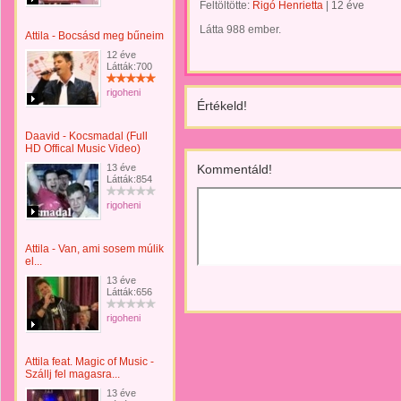
Feltöltötte:
Rigó Henrietta
|
12 éve
Látta 988 ember.
Attila - Bocsásd meg bűneim
12 éve
Látták:700
rigoheni
Értékeld!
Daavid - Kocsmadal (Full
HD Offical Music Video)
13 éve
Kommentáld!
Látták:854
rigoheni
Attila - Van, ami sosem múlik
el...
13 éve
Látták:656
rigoheni
Attila feat. Magic of Music -
Szállj fel magasra...
13 éve