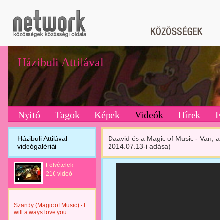
Házibuli Attilával
Nyitó
Tagok
Képek
Videók
Hírek
Házibuli Attilával
Daavid és a Magic of Music - Van, am
videógalériái
2014.07.13-i adása)
Felvételek
216 videó
Szandy (Magic of Music) - I
will always love you