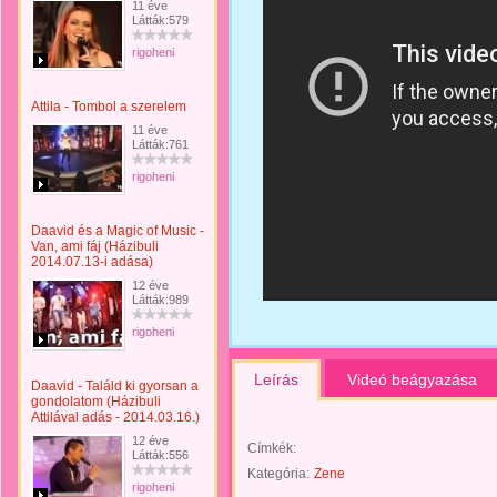
11 éve
Látták:579
rigoheni
Attila - Tombol a szerelem
11 éve
Látták:761
rigoheni
Daavid és a Magic of Music -
Van, ami fáj (Házibuli
2014.07.13-i adása)
12 éve
Látták:989
rigoheni
Leírás
Videó beágyazása
Daavid - Találd ki gyorsan a
gondolatom (Házibuli
Attilával adás - 2014.03.16.)
12 éve
Címkék:
Látták:556
Kategória:
Zene
rigoheni