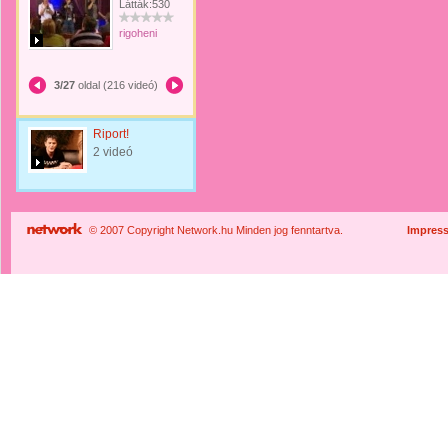
Látták:530
rigoheni
3/27
oldal (216 videó)
Riport!
2 videó
© 2007 Copyright Network.hu Minden jog fenntartva.
Impres